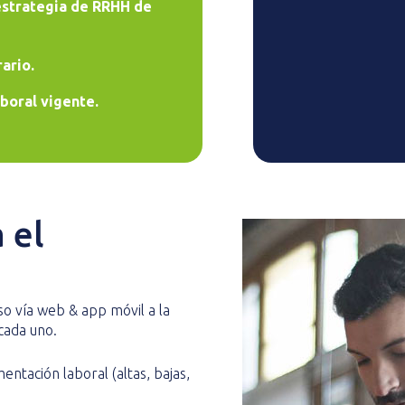
estrategia de RRHH de
ario.
boral vigente.
 el
o vía web & app móvil a la
cada uno.
entación laboral (altas, bajas,