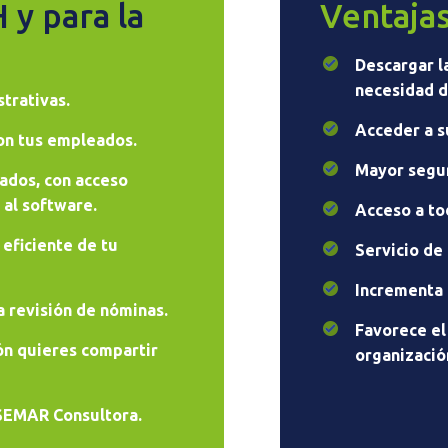
 y para la
Ventaja
Descargar l
necesidad d
trativas.
Acceder a s
con tus empleados.
Mayor segur
ados, con acceso
al software.
Acceso a to
eficiente de tu
Servicio de
Incrementa l
a revisión de nóminas.
Favorece el
n quieres compartir
organizació
 SEMAR Consultora.